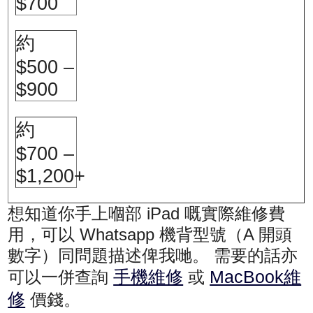
$700
約
$500 –
$900
約
$700 –
$1,200+
想知道你手上嗰部 iPad 嘅實際維修費
用，可以 Whatsapp 機背型號（A 開頭
數字）同問題描述俾我哋。 需要的話亦
手機維修
MacBook維
可以一併查詢
或
修
價錢。