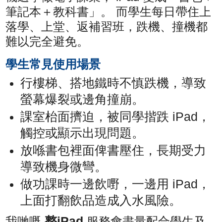
筆記本＋教科書」。 而學生每日帶住上
落學、上堂、返補習班，跌機、撞機都
難以完全避免。
學生常見使用場景
行樓梯、搭地鐵時不慎跌機，導致
螢幕爆裂或邊角撞崩。
課室枱面擠迫，被同學揩跌 iPad，
觸控或顯示出現問題。
放喺書包裡面俾書壓住，長期受力
導致機身微彎。
做功課時一邊飲嘢，一邊用 iPad，
上面打翻飲品造成入水風險。
整iPad
我哋嘅
服務會盡量配合學生及