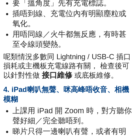
要「搵角度」先有充電標誌。
插唔到線、充電位內有明顯塵粒或
氧化。
用唔同線／火牛都無反應，有時甚
至令線頭變熱。
呢類情況多數同 Lightning / USB‑C 插口
損耗或主機板充電線路有關， 檢查後可
接口維修
以針對性做
或底板維修。
4. iPad喇叭無聲、咪高峰唔收音、相機
模糊
上課用 iPad 開 Zoom 時，對方聽你
聲好細／完全聽唔到。
睇片只得一邊喇叭有聲，或者有明