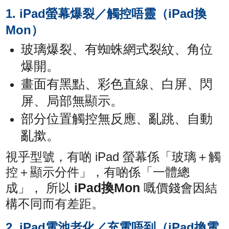
1. iPad螢幕爆裂／觸控唔靈（iPad換
Mon）
玻璃爆裂、有蜘蛛網式裂紋、角位
爆開。
畫面有黑點、彩色直線、白屏、閃
屏、局部無顯示。
部分位置觸控無反應、亂跳、自動
亂撳。
視乎型號，有啲 iPad 螢幕係「玻璃＋觸
控＋顯示分件」，有啲係「一體總
iPad換Mon
成」， 所以
嘅價錢會因結
構不同而有差距。
2. iPad電池老化／充電唔到（iPad換電