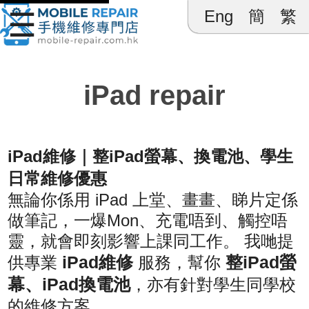
☰
Eng
簡
繁
Mobile 
iPad repair
iPad維修｜整iPad螢幕、換電池、學生
日常維修優惠
無論你係用 iPad 上堂、畫畫、睇片定係
做筆記，一爆Mon、充電唔到、觸控唔
靈，就會即刻影響上課同工作。 我哋提
iPad維修
整iPad螢
供專業
服務，幫你
幕、iPad換電池
，亦有針對學生同學校
的維修方案。