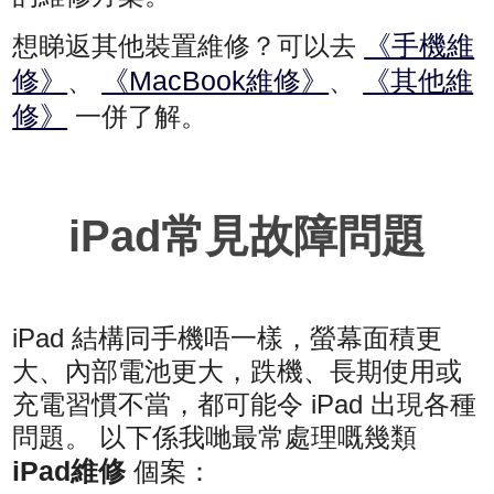
《手機維
想睇返其他裝置維修？可以去
修》
《MacBook維修》
《其他維
、
、
修》
一併了解。
iPad常見故障問題
iPad 結構同手機唔一樣，螢幕面積更
大、內部電池更大，跌機、長期使用或
充電習慣不當，都可能令 iPad 出現各種
問題。 以下係我哋最常處理嘅幾類
iPad維修
個案：