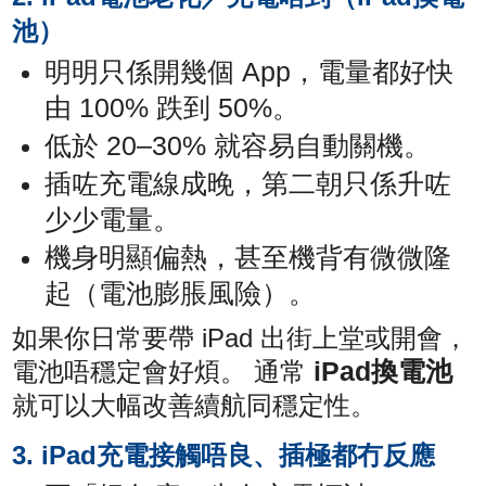
池）
明明只係開幾個 App，電量都好快
由 100% 跌到 50%。
低於 20–30% 就容易自動關機。
插咗充電線成晚，第二朝只係升咗
少少電量。
機身明顯偏熱，甚至機背有微微隆
起（電池膨脹風險）。
如果你日常要帶 iPad 出街上堂或開會，
iPad換電池
電池唔穩定會好煩。 通常
就可以大幅改善續航同穩定性。
3. iPad充電接觸唔良、插極都冇反應