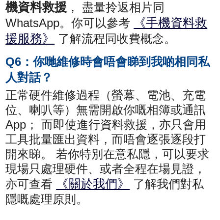
機資料救援
， 盡量拎返相片同
《手機資料救
WhatsApp。你可以參考
援服務》
了解流程同收費概念。
Q6：你哋維修時會唔會睇到我啲相同私
人對話？
正常硬件維修過程（螢幕、電池、充電
位、喇叭等）無需開啟你嘅相簿或通訊
App； 而即使進行資料救援，亦只會用
工具批量匯出資料，而唔會逐張逐段打
開來睇。 若你特別在意私隱，可以要求
現場只處理硬件、或者全程在場見證，
《關於我們》
亦可查看
了解我們對私
隱嘅處理原則。