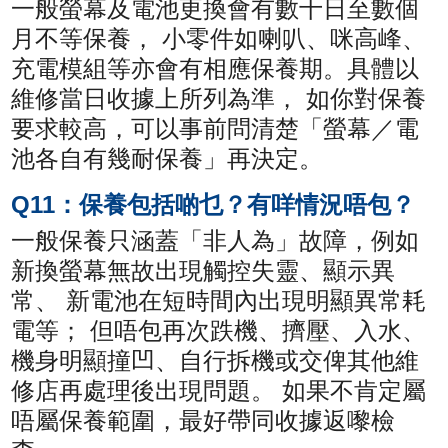
一般螢幕及電池更換會有數十日至數個
月不等保養， 小零件如喇叭、咪高峰、
充電模組等亦會有相應保養期。具體以
維修當日收據上所列為準， 如你對保養
要求較高，可以事前問清楚「螢幕／電
池各自有幾耐保養」再決定。
Q11：保養包括啲乜？有咩情況唔包？
一般保養只涵蓋「非人為」故障，例如
新換螢幕無故出現觸控失靈、顯示異
常、 新電池在短時間內出現明顯異常耗
電等； 但唔包再次跌機、擠壓、入水、
機身明顯撞凹、自行拆機或交俾其他維
修店再處理後出現問題。 如果不肯定屬
唔屬保養範圍，最好帶同收據返嚟檢