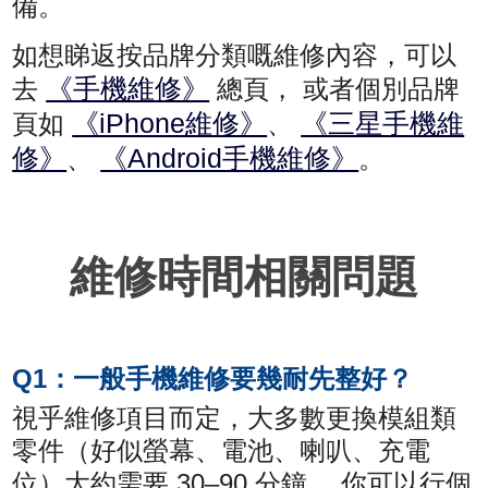
備。
如想睇返按品牌分類嘅維修內容，可以
《手機維修》
去
總頁， 或者個別品牌
《iPhone維修》
《三星手機維
頁如
、
修》
《Android手機維修》
、
。
維修時間相關問題
Q1：一般手機維修要幾耐先整好？
視乎維修項目而定，大多數更換模組類
零件（好似螢幕、電池、喇叭、充電
位）大約需要 30–90 分鐘， 你可以行個