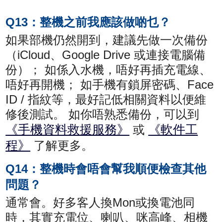
Q13：整機之前我應該做啲乜？
如果部機仍然開到，建議先做一次備份
（iCloud、Google Drive 或連接電腦備
份）； 如係入水機，唔好再插充電線、
唔好再開機； 如手機有鎖屏密碼、Face
ID / 指紋等，最好記低相關資料以便維
修後測試。 如你唔熟悉備份，可以到
《手機資料救援服務》
《軟件工
或
程》
了解更多。
Q14：整機時會唔會幫我順便檢查其他
問題？
通常會。好多客人換Mon或換電池同
時，其實充電位、喇叭、咪高峰、相機