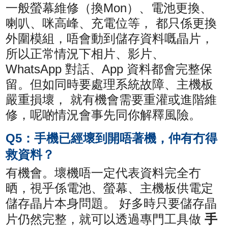
一般螢幕維修（換Mon）、電池更換、
喇叭、咪高峰、充電位等， 都只係更換
外圍模組，唔會動到儲存資料嘅晶片，
所以正常情況下相片、影片、
WhatsApp 對話、App 資料都會完整保
留。但如同時要處理系統故障、主機板
嚴重損壞， 就有機會需要重灌或進階維
修，呢啲情況會事先同你解釋風險。
Q5：手機已經壞到開唔著機，仲有冇得
救資料？
有機會。壞機唔一定代表資料完全冇
晒，視乎係電池、螢幕、主機板供電定
儲存晶片本身問題。 好多時只要儲存晶
手
片仍然完整，就可以透過專門工具做