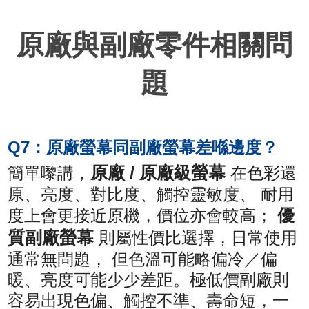
原廠與副廠零件相關問
題
Q7：原廠螢幕同副廠螢幕差喺邊度？
原廠 / 原廠級螢幕
簡單嚟講，
在色彩還
原、亮度、對比度、觸控靈敏度、 耐用
優
度上會更接近原機，價位亦會較高；
質副廠螢幕
則屬性價比選擇，日常使用
通常無問題， 但色溫可能略偏冷／偏
暖、亮度可能少少差距。極低價副廠則
容易出現色偏、觸控不準、壽命短，一