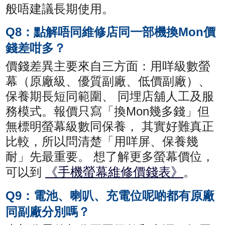
般唔建議長期使用。
Q8：點解唔同維修店同一部機換Mon價
錢差咁多？
價錢差異主要來自三方面：用咩級數螢
幕（原廠級、優質副廠、低價副廠）、
保養期長短同範圍、 同埋店舖人工及服
務模式。報價只寫「換Mon幾多錢」但
無標明螢幕級數同保養， 其實好難真正
比較，所以問清楚「用咩屏、保養幾
耐」先最重要。 想了解更多螢幕價位，
《手機螢幕維修價錢表》
可以到
。
Q9：電池、喇叭、充電位呢啲都有原廠
同副廠分別嗎？