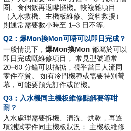
圈、食個飯再返嚟攞機。較複雜項目
（入水救機、主機板維修、資料救援）
則通常需要數小時至 1–3 日不等。
Q2：爆Mon換Mon可唔可以即日完成？
爆Mon換Mon
一般情況下，
都屬於可以
即日完成嘅維修項目， 常見型號通常
20–60 分鐘可以搞掂，視乎當日人流同
零件存貨。 如有冷門機種或需要特別螢
幕，可能要預先訂件或留機。
Q3：入水機同主機板維修點解要等咁
耐？
入水處理需要拆機、清洗、烘乾，再逐
項測試零件同主機板狀況； 主機板維修