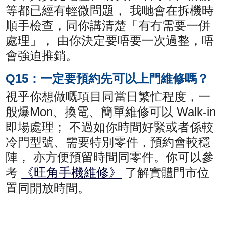
等都已經有輕微問題， 我哋會在拆機時
順手檢查，同你講清楚「有冇需要一併
處理」， 由你決定要唔要一次過整，唔
會強迫推銷。
Q15：一定要預約先可以上門維修嗎？
視乎你想做嘅項目同當日繁忙程度，一
般爆Mon、換電、簡單維修可以 Walk-in
即場處理； 不過如你時間好緊或者係較
冷門型號、需要特別零件，預約會較穩
陣， 亦方便預留時間同零件。你可以參
《旺角手機維修》
考
了解實體門市位
置同開放時間。