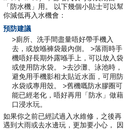
「防水機」用。 以下幾個小貼士可以幫
你減低再入水機會：
預防建議
>廁所、洗手間盡量唔好帶手機入
去，或放喺褲袋最內側。 >落雨時手
機唔好長期外露喺手上，可以放入袋
或使用防水袋。 >去沙灘、泳池時，
避免用手機影相太貼近水面，可用防
水袋或專用殼。 >舊機嘅防水膠圈可
能已經老化，唔好再用「防水」做藉
口浸水玩。
如果你之前已經試過入水維修，之後再
遇到大雨或去水邊玩，更加要小心， 因