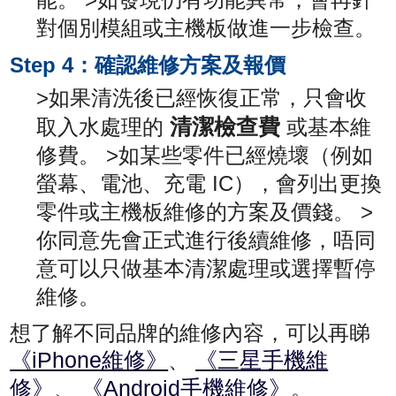
能。 >如發現仍有功能異常，會再針
對個別模組或主機板做進一步檢查。
Step 4：確認維修方案及報價
>如果清洗後已經恢復正常，只會收
清潔檢查費
取入水處理的
或基本維
修費。 >如某些零件已經燒壞（例如
螢幕、電池、充電 IC），會列出更換
零件或主機板維修的方案及價錢。 >
你同意先會正式進行後續維修，唔同
意可以只做基本清潔處理或選擇暫停
維修。
想了解不同品牌的維修內容，可以再睇
《iPhone維修》
《三星手機維
、
修》
《Android手機維修》
、
。