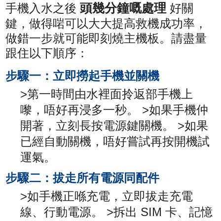
頭幾分鐘嘅處理
手機入水之後
好關
鍵，做得啱可以大大提高救機成功率，
做錯一步就可能即刻燒主機板。請盡量
跟住以下順序：
步驟一：立即撈起手機並關機
>第一時間由水裡面拎返部手機上
嚟，唔好再浸多一秒。 >如果手機仲
開著，立刻長按電源鍵關機。 >如果
已經自動關機，唔好嘗試再按開機試
運氣。
步驟二：拔走所有電源同配件
>如手機正喺充電，立即拔走充電
線、行動電源。 >拆出 SIM 卡、記憶