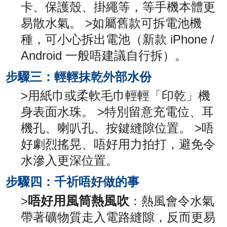
卡、保護殼、掛繩等，等手機本體更
易散水氣。 >如屬舊款可拆電池機
種，可小心拆出電池（新款 iPhone /
Android 一般唔建議自行拆）。
步驟三：輕輕抹乾外部水份
>用紙巾或柔軟毛巾輕輕「印乾」機
身表面水珠。 >特別留意充電位、耳
機孔、喇叭孔、按鍵縫隙位置。 >唔
好劇烈搖晃、唔好用力拍打，避免令
水滲入更深位置。
步驟四：千祈唔好做的事
唔好用風筒熱風吹
>
：熱風會令水氣
帶著礦物質走入電路縫隙，反而更易