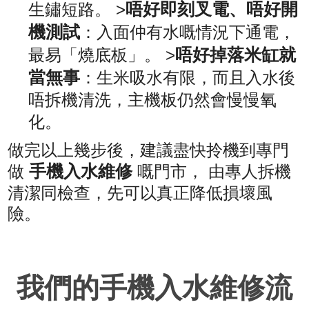
唔好即刻叉電、唔好開
生鏽短路。 >
機測試
：入面仲有水嘅情況下通電，
唔好掉落米缸就
最易「燒底板」。 >
當無事
：生米吸水有限，而且入水後
唔拆機清洗，主機板仍然會慢慢氧
化。
做完以上幾步後，建議盡快拎機到專門
手機入水維修
做
嘅門市， 由專人拆機
清潔同檢查，先可以真正降低損壞風
險。
我們的手機入水維修流