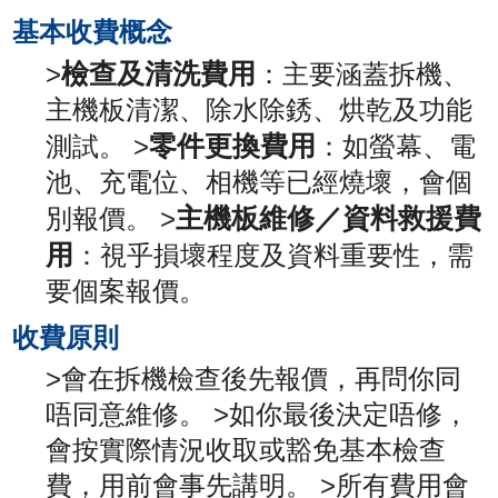
基本收費概念
檢查及清洗費用
>
：主要涵蓋拆機、
主機板清潔、除水除銹、烘乾及功能
零件更換費用
測試。 >
：如螢幕、電
池、充電位、相機等已經燒壞，會個
主機板維修／資料救援費
別報價。 >
用
：視乎損壞程度及資料重要性，需
要個案報價。
收費原則
>會在拆機檢查後先報價，再問你同
唔同意維修。 >如你最後決定唔修，
會按實際情況收取或豁免基本檢查
費，用前會事先講明。 >所有費用會