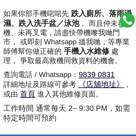
跌入廁所、落雨浸
如果你部手機啱啱先
濕、跌入洗手盆／泳池
， 而且仲未再開
機、未再叉電，請盡快帶機嚟我哋門
市， 或即刻 Whatsapp 搵我哋，等專業
手機入水維修
師傅幫你做正確的
處
理， 爭取最高救機同救資料的機會。
9839 0831
查詢電話 / Whatsapp：
《店舖地址》
詳細地址及路線可參考
，
首頁
或由
進入其他維修頁面。
工作時間
通常每天
2
–
9:30 PM
，如需
特定時間可預約