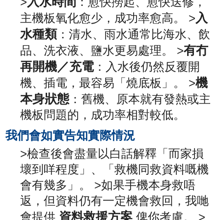
入水時間
>
：愈快撈起、愈快送修，
入
主機板氧化愈少，成功率愈高。 >
水種類
：清水、雨水通常比海水、飲
有冇
品、洗衣液、鹽水更易處理。 >
再開機／充電
：入水後仍然反覆開
機
機、插電，最容易「燒底板」。 >
本身狀態
：舊機、原本就有發熱或主
機板問題的，成功率相對較低。
我們會如實告知實際情況
>檢查後會盡量以白話解釋「而家損
壞到咩程度」、「救機同救資料嘅機
會有幾多」。 >如果手機本身救唔
返，但資料仍有一定機會救回，我哋
資料救援方案
會提供
俾你考慮。 >