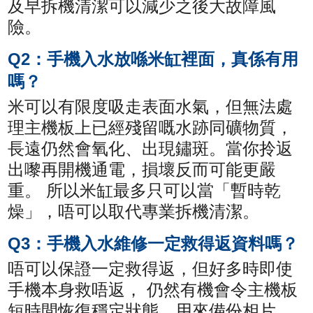
及早拆機清潔可以減少之後大故障風
險。
Q2：手機入水放喺米缸裡面，真係有用
嗎？
米可以有限度吸走表面水氣，但無法處
理主機板上已經殘留嘅水跡同礦物質，
長遠仍然會氧化、出現鏽斑。當你拎返
出嚟再開機通電，損壞反而可能更嚴
重。 所以米缸最多只可以當「暫時乾
燥」，唔可以取代專業拆機清潔。
Q3：手機入水維修一定救得返資料嗎？
唔可以保證一定救得返，但好多時即使
手機本身救唔返， 仍然有機會令主機板
短時間恢復穩定狀態，用來備份相片、