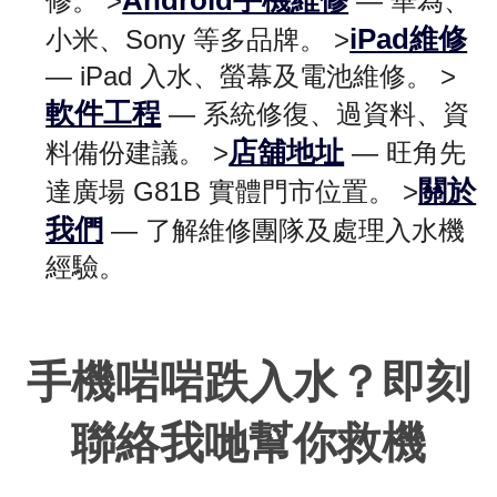
Android手機維修
修。 >
— 華為、
iPad維修
小米、Sony 等多品牌。 >
— iPad 入水、螢幕及電池維修。 >
軟件工程
— 系統修復、過資料、資
店舖地址
料備份建議。 >
— 旺角先
關於
達廣場 G81B 實體門市位置。 >
我們
— 了解維修團隊及處理入水機
經驗。
手機啱啱跌入水？即刻
聯絡我哋幫你救機