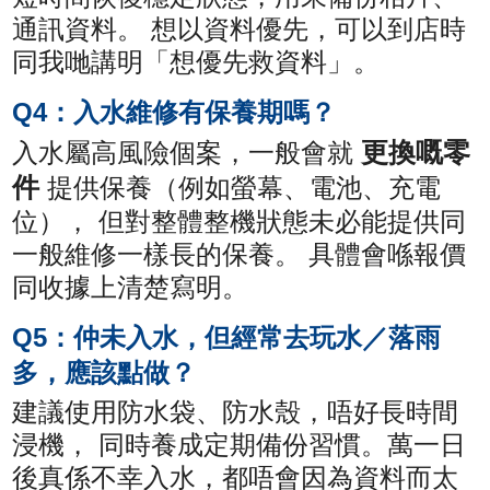
通訊資料。 想以資料優先，可以到店時
同我哋講明「想優先救資料」。
Q4：入水維修有保養期嗎？
更換嘅零
入水屬高風險個案，一般會就
件
提供保養（例如螢幕、電池、充電
位）， 但對整體整機狀態未必能提供同
一般維修一樣長的保養。 具體會喺報價
同收據上清楚寫明。
Q5：仲未入水，但經常去玩水／落雨
多，應該點做？
建議使用防水袋、防水殼，唔好長時間
浸機， 同時養成定期備份習慣。萬一日
後真係不幸入水，都唔會因為資料而太