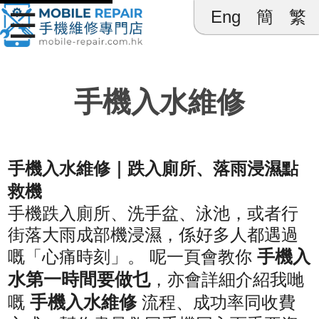
☰
Eng
簡
繁
Mobile 
手機入水維修
手機入水維修｜跌入廁所、落雨浸濕點
救機
手機跌入廁所、洗手盆、泳池，或者行
街落大雨成部機浸濕，係好多人都遇過
手機入
嘅「心痛時刻」。 呢一頁會教你
水第一時間要做乜
，亦會詳細介紹我哋
手機入水維修
嘅
流程、成功率同收費