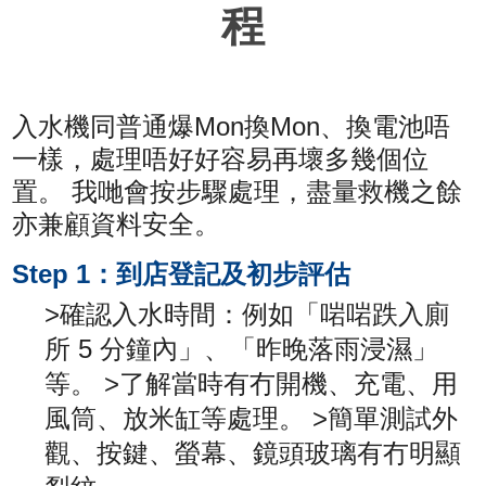
程
入水機同普通爆Mon換Mon、換電池唔
一樣，處理唔好好容易再壞多幾個位
置。 我哋會按步驟處理，盡量救機之餘
亦兼顧資料安全。
Step 1：到店登記及初步評估
>確認入水時間：例如「啱啱跌入廁
所 5 分鐘內」、「昨晚落雨浸濕」
等。 >了解當時有冇開機、充電、用
風筒、放米缸等處理。 >簡單測試外
觀、按鍵、螢幕、鏡頭玻璃有冇明顯