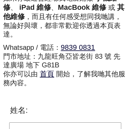
修
iPad 維修
MacBook 維修
其
、
、
或
他維修
，而且有任何感受想同我哋講，
無論好與壞，都非常歡迎你透過本頁表
達。
9839 0831
Whatsapp / 電話：
門市地址：九龍旺角亞皆老街 83 號 先
達廣場 地下 G81B
首頁
你亦可以由
開始，了解我哋其他服
務內容。
姓名: