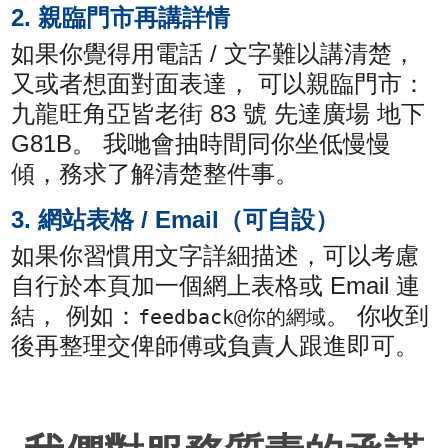
2. 親臨門市再講詳情
如果你覺得用電話 / 文字難以講清楚，
又或者想面對面表達， 可以親臨門市：
九龍旺角亞皆老街 83 號 先達廣場 地下
G81B。 我哋會抽時間同你坐低慢慢
傾，務求了解清楚整件事。
3. 網站表格 / Email（可自設）
如果你習慣用文字詳細描述，可以考慮
自行於本頁加一個網上表格或 Email 連
結， 例如：
。 你收到
feedback@你的網域
後再整理交俾師傅或負責人跟進即可。