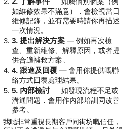
2. 了解事件
— 如屬個別個案（例
如維修效果不滿意），會檢視當日
維修記錄，並有需要時請你再描述
一次情況。
3. 提出解決方案
— 例如再次檢
查、重新維修、解釋原因，或者提
供合適補救方案。
4. 跟進及回覆
— 會用你提供嘅聯
絡方式回覆處理結果。
5. 內部檢討
— 如發現流程不足或
溝通問題，會用作內部培訓同改善
參考。
我哋非常重視長期客戶同街坊嘅信任，