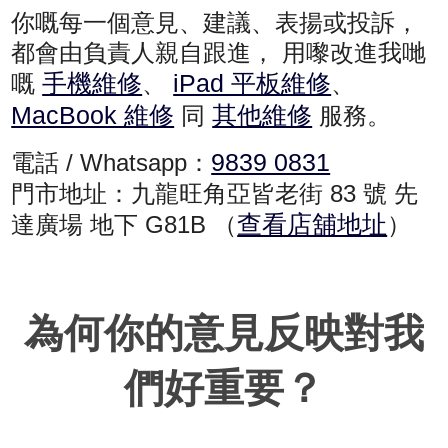
你嘅每一個意見、建議、表揚或投訴，
都會由負責人親自跟進， 用嚟改進我哋
手機維修
iPad 平板維修
嘅
、
、
MacBook 維修
其他維修
同
服務。
9839 0831
電話 / Whatsapp：
門市地址：九龍旺角亞皆老街 83 號 先
查看店舖地址
達廣場 地下 G81B （
）
為何你的意見反映對我
們好重要？